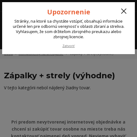
Upozornenie
0
Stránky, na ktoré sa chystáte vstúpiť, obsahujú informácie
0 €
určené len pre odbornú verejnosť v oblasti zbraní a streliva.
Vyhlasujem, že som držiteľom zbrojného preukazu alebo
zbrojnej licencie.
Menu
Zatvoriť
Úvod
Komponenty na prebíjanie
Zápalky + strely (výhodne)
Zápalky + strely (výhodne)
V tejto kategórii nebol nájdený žiadny tovar.
Pri predom nevytvorenej internetovej objednávke a
chcení si zakúpiť tovar osobne na mieste treba nás
kontaktovať najmenej deň vopred. Nevieme vybaviť