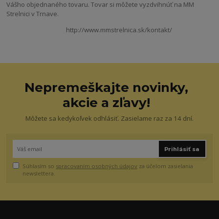
Vášho objednaného tovaru. Tovar si môžete vyzdvihnúť na MM
Strelnici v Trnave.
http://www.mmstrelnica.sk/kontakt/
Nepremeškajte novinky,
akcie a zľavy!
Môžete sa kedykoľvek odhlásiť. Zasielame raz za 14 dní.
Prihlásiť sa
Súhlasím so
spracovaním osobných údajov
za účelom zasielania
newslettera.