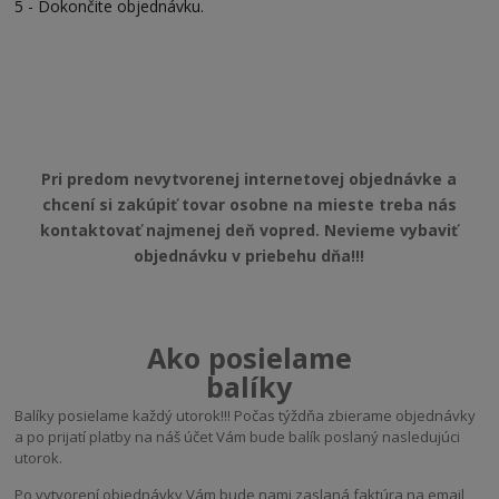
5 - Dokončite objednávku.
Pri predom nevytvorenej internetovej objednávke a
chcení si zakúpiť tovar osobne na mieste treba nás
kontaktovať najmenej deň vopred. Nevieme vybaviť
objednávku v priebehu dňa!!!
Ako posielame
balíky
Balíky posielame každý utorok!!! Počas týždňa zbierame objednávky
a po prijatí platby na náš účet Vám bude balík poslaný nasledujúci
utorok.
Po vytvorení objednávky Vám bude nami zaslaná faktúra na email