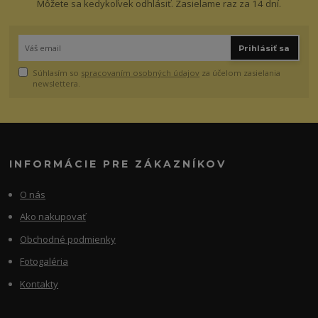
Môžete sa kedykoľvek odhlásiť. Zasielame raz za 14 dní.
Prihlásiť sa
Súhlasím so
spracovaním osobných údajov
za účelom zasielania
newslettera.
INFORMÁCIE PRE ZÁKAZNÍKOV
O nás
Ako nakupovať
Obchodné podmienky
Fotogaléria
Kontakty