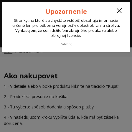
Upozornenie
0
Stránky, na ktoré sa chystáte vstúpiť, obsahujú informácie
0 €
určené len pre odbornú verejnosť v oblasti zbraní a streliva.
Vyhlasujem, že som držiteľom zbrojného preukazu alebo
zbrojnej licencie.
Menu
Zatvoriť
Úvod
Ako nakupovať
Ako nakupovat
1 - V detaile alebo v boxe produktu kliknite na tlačidlo "Kúpiť"
2 - Produkt sa presunie do košíka.
3 - Tu vyberte spôsob dodania a spôsob platby.
4 - V nasledujúcom kroku vyplňte údaje, kde má byť zásielka
doručená.