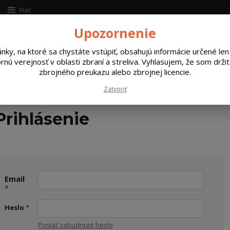
Viac
Upozornenie
Hľada
ánky, na ktoré sa chystáte vstúpiť, obsahujú informácie určené len
rnú verejnosť v oblasti zbraní a streliva. Vyhlasujem, že som drži
zbrojného preukazu alebo zbrojnej licencie.
ABC
Komponenty na prebíjanie
Umývanie
Zatvoriť
Prihlásenie
Email
*
Heslo
*
Poslať zabudnuté heslo