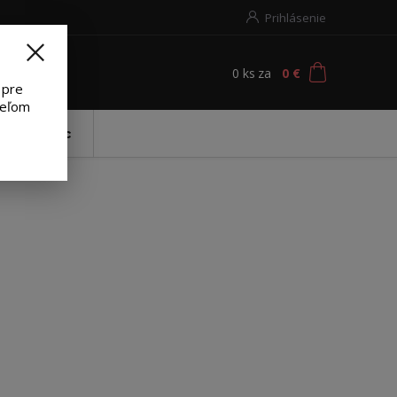
Prihlásenie
0
ks
za
0 €
ť
 pre
teľom
 nábojníc