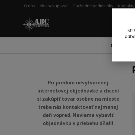
O nás
Ako nakupovať
Obchodné podmienky
Kontakty
Str
odbo
Strelivo 
Pri predom nevytvorenej
internetovej objednávke a chcení
si zakúpiť tovar osobne na mieste
treba nás kontaktovať najmenej
deň vopred. Nevieme vybaviť
objednávku v priebehu dňa!!!