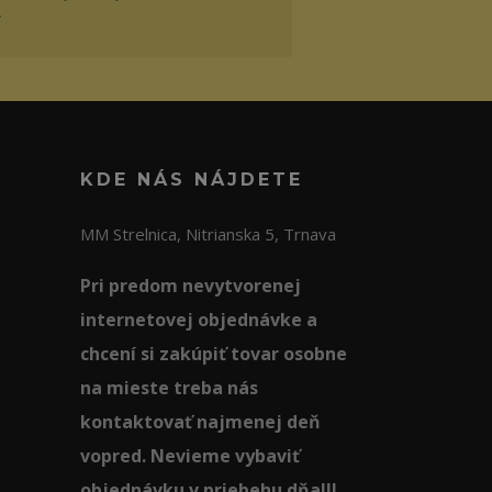
.
KDE NÁS NÁJDETE
MM Strelnica, Nitrianska 5, Trnava
Pri predom nevytvorenej
internetovej objednávke a
chcení si zakúpiť tovar osobne
na mieste treba nás
kontaktovať najmenej deň
vopred. Nevieme vybaviť
objednávku v priebehu dňa!!!