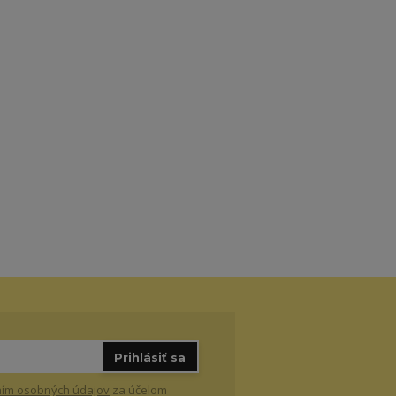
Prihlásiť sa
ím osobných údajov
za účelom